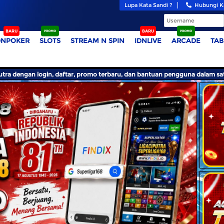
Lupa Kata Sandi ?
Hubungi K
BARU
BARU
PROMO
PROMO
DNPOKER
SLOTS
STREAM N SPIN
IDNLIVE
ARCADE
TAB
dengan login, daftar, promo terbaru, dan bantuan pengguna dalam satu h