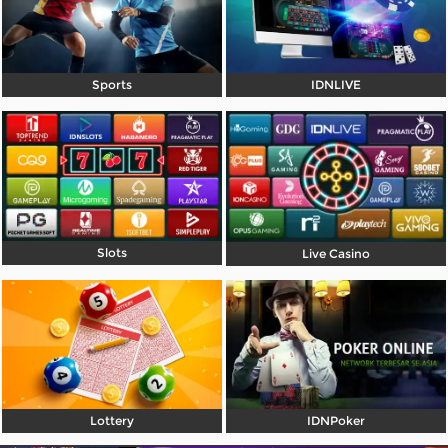
Referral
Promosi
Sports
IDNLIVE
Hubungi Kami
Live Chat
Pengaduan Customer
Pilih Bahasa:
Slots
Live Casino
MASUK
DAFTAR
&copy; Superliga168 | Akses Resmi Member
Ligaciputra. Hak Cipta Dilindungi.
Lottery
IDNPoker