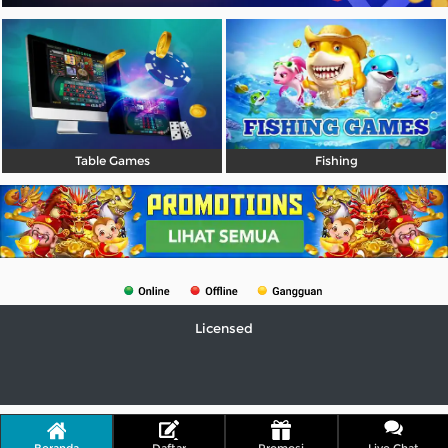
Table Games
Fishing
Licensed