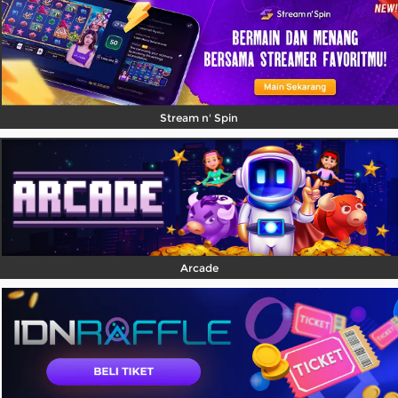
Stream n' Spin
Arcade